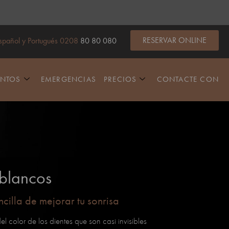
RESERVAR ONLINE
spañol y Portugués 0208
80 80 080
ENTOS
EMERGENCIAS
PRECIOS
CONTACTE CON
 blancos
cilla de mejorar tu sonrisa
 color de los dientes que son casi invisibles