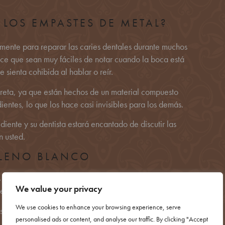
 LOS EMPASTES DE METAL?
mente para reparar las caries dentales durante muchos
ace que sean muy fáciles de notar cuando la boca está
 sienta cohibida al hablar o reír.
reta, ya que están hechos de un material compuesto
entes, lo que los hace casi invisibles para los demás.
ente y su dentista estará encantado de discutir las
 usted.
LLENO BLANCO
os sean lo más competitivos posible en comparación con
We value your privacy
de Londres.
We use cookies to enhance your browsing experience, serve
s van desde los 100€ hasta los 340€.
personalised ads or content, and analyse our traffic. By clicking "Accept