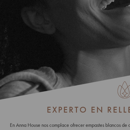
EXPERTO EN REL
En Anna House nos complace ofrecer empastes blancos de al