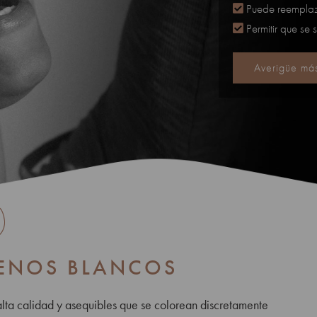
Puede reemplaza
Permitir que se 
Averigüe más
LENOS BLANCOS
ta calidad y asequibles que se colorean discretamente