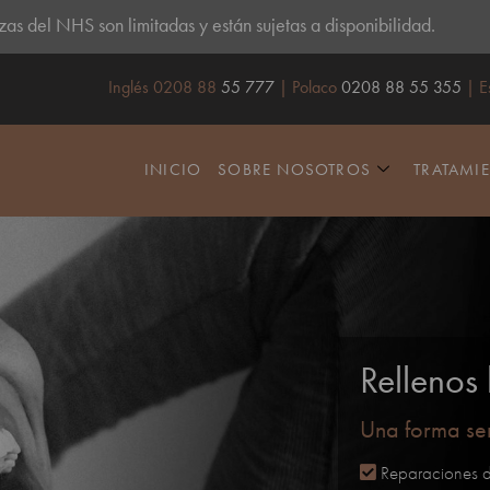
as del NHS son limitadas y están sujetas a disponibilidad.
Inglés 0208 88
55 777
| Polaco
0208 88 55 355
| E
INICIO
SOBRE NOSOTROS
TRATAMI
Rellenos
Una forma sen
Reparaciones del