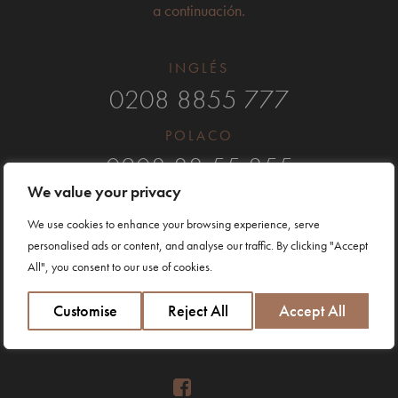
a continuación.
INGLÉS
0208 8855 777
POLACO
0208 88 55 355
We value your privacy
ESPAÑOL Y PORTUGUÉS
We use cookies to enhance your browsing experience, serve
0208 80 80 080
personalised ads or content, and analyse our traffic. By clicking "Accept
All", you consent to our use of cookies.
Para estar al día de todo lo que pasa en Anna House también
Customise
Reject All
Accept All
puedes seguirnos en los medios sociales.