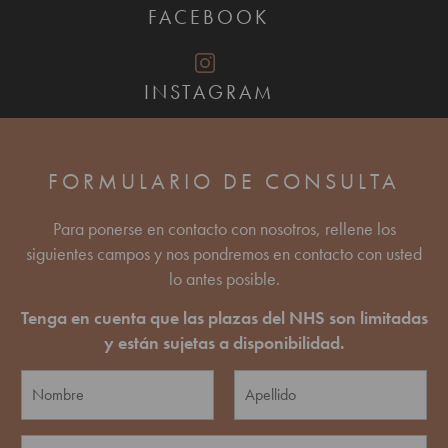
FACEBOOK
INSTAGRAM
FORMULARIO DE CONSULTA
Para ponerse en contacto con nosotros, rellene los
siguientes campos y nos pondremos en contacto con usted
lo antes posible.
Tenga en cuenta que las plazas del NHS son limitadas
y están sujetas a disponibilidad.
N
o
m
E
Ú
b
C
n
l