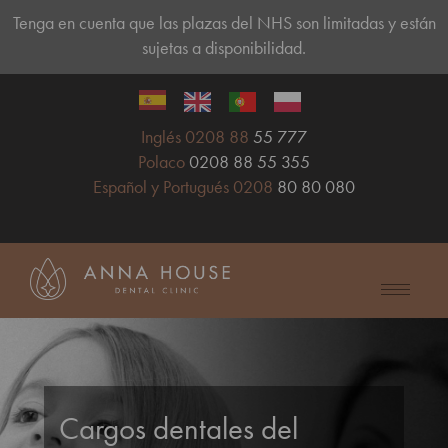
Tenga en cuenta que las plazas del NHS son limitadas y están
sujetas a disponibilidad.
Inglés 0208 88
55 777
Polaco
0208 88 55 355
Español y Portugués 0208
80 80 080
Cargos dentales del