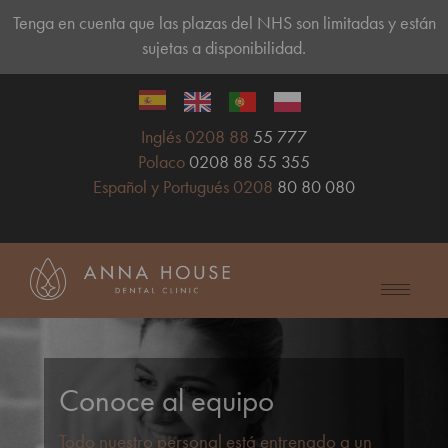
Tenga en cuenta que las plazas del NHS son limitadas y están
sujetas a disponibilidad.
Inglés 0208 88
55 777
Polaco
0208 88 55 355
Español y Portugués 0208
80 80 080
Conoce al equipo
Todo nuestro personal está entrenado a un