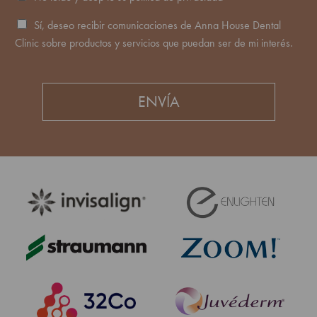
c
c
c
o
i
e
M
Sí, deseo recibir comunicaciones de Anna House Dental
*
ó
p
a
Clinic sobre productos y servicios que puedan ser de mi interés.
?
t
r
o
k
s
e
u
t
ENVÍA
p
i
o
n
l
g
í
t
i
c
a
d
e
p
r
i
v
a